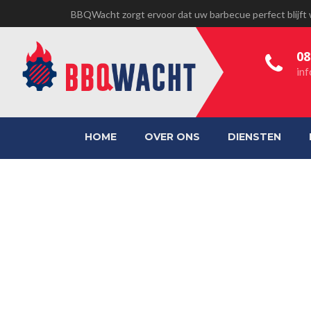
BBQWacht zorgt ervoor dat uw barbecue perfect blijft
08
in
HOME
OVER ONS
DIENSTEN
PRIMO-BACKGR