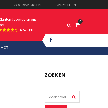
VOORWAARDEN
AANMELDEN
Klanten beoordelen ons
met:
4.6/5
(10)
TACT
ZOEKEN