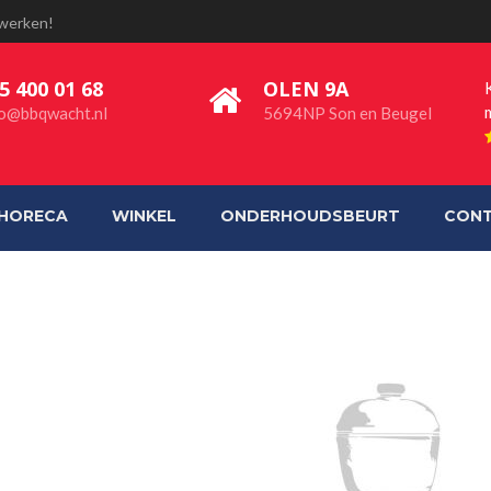
 werken!
5 400 01 68
OLEN 9A
fo@bbqwacht.nl
5694NP Son en Beugel
HORECA
WINKEL
ONDERHOUDSBEURT
CON
OUND