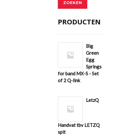
ZOEKEN
PRODUCTEN
Big
Green
Egg
Springs
for band MX-S - Set
of 2 Q-link
LetzQ
Handvat tbv LETZQ
spit