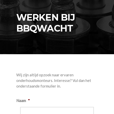
WERKEN BIJ
BBQWACHT
Wij zijn altijd opzoek naar ervaren
onderhoudsmonteurs. Interesse? Vul dan het
onderstaande formulier in.
Naam
*