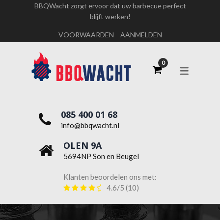
BBQWacht zorgt ervoor dat uw barbecue perfect
blijft werken!
OVER ONS
VOORWAARDEN
AANMELDEN
WERKEN BIJ BBQWACHT
085 400 01 68
info@bbqwacht.nl
OLEN 9A
5694NP Son en Beugel
Klanten beoordelen ons met:
4.6/5
(10)