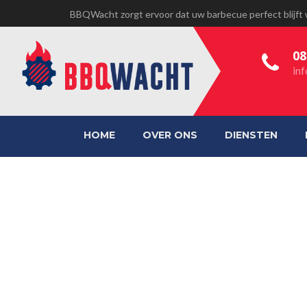
BBQWacht zorgt ervoor dat uw barbecue perfect blijft
08
in
HOME
OVER ONS
DIENSTEN
ARROW-UP