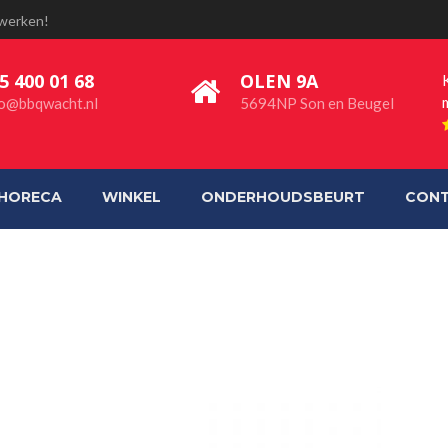
 werken!
5 400 01 68
OLEN 9A
fo@bbqwacht.nl
5694NP Son en Beugel
HORECA
WINKEL
ONDERHOUDSBEURT
CON