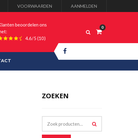
VOORWAARDEN
AANMELDEN
Klanten beoordelen ons
met:
4.6/5
(10)
TACT
ZOEKEN