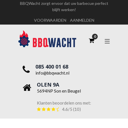
BBQWacht zorgt ervoor dat uw barbecue perfect
blijft werken!
OVER ONS
VOORWAARDEN
AANMELDEN
WERKEN BIJ BBQWACHT
085 400 01 68
info@bbqwacht.nl
OLEN 9A
5694NP Son en Beugel
Klanten beoordelen ons met:
4.6/5
(10)