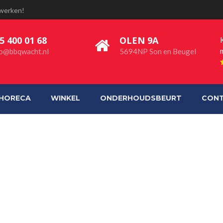
 werken!
5 400 01 68
OLEN 9A
fo@bbqwacht.nl
5694NP Son en Beugel
HORECA
WINKEL
ONDERHOUDSBEURT
CON
-4BAC-AEC929E52CB7BD