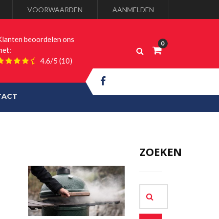
VOORWAARDEN
AANMELDEN
Klanten beoordelen ons
met:
4.6/5
(10)
TACT
ZOEKEN
52