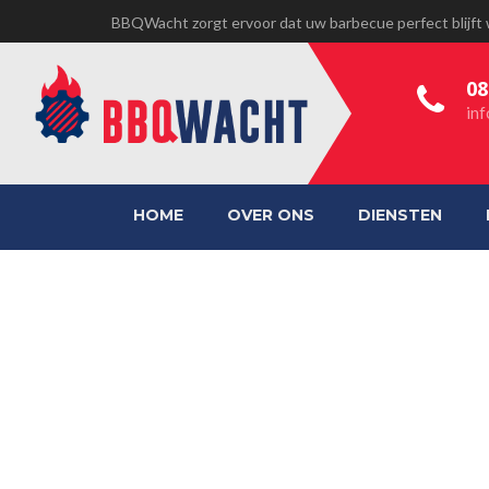
BBQWacht zorgt ervoor dat uw barbecue perfect blijft
08
in
HOME
OVER ONS
DIENSTEN
43D3CBCD-57D8