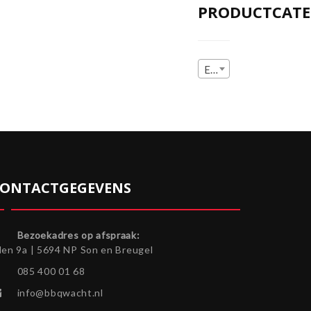
PRODUCTCATE
Een categorie selecteren
ONTACTGEGEVENS
Bezoekadres op afspraak:
len 9a | 5694 NP Son en Breugel
085 400 01 68
info@bbqwacht.nl