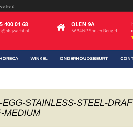
 werken!
5 400 01 68
OLEN 9A
fo@bbqwacht.nl
5694NP Son en Beugel
HORECA
WINKEL
ONDERHOUDSBEURT
CON
-EGG-STAINLESS-STEEL-DRAF
-MEDIUM