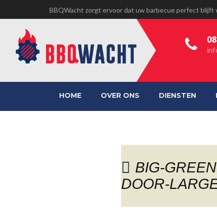
BBQWacht zorgt ervoor dat uw barbecue perfect blijft
08
in
HOME
OVER ONS
DIENSTEN
BIG-GREEN
DOOR-LARGE
BLOG