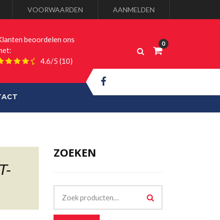
VOORWAARDEN
AANMELDEN
Klanten beoordelen ons
met:
4.6/5
(10)
TACT
ZOEKEN
T-