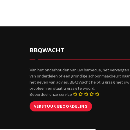
BBQWACHT
Van het onderhouden van uw barbecue, het vervangen
van onderdelen of een grondige schoonmaakbeurt naar
het geven van advies. BBQWacht helpt u graag met uw
probleem en staat u graag te woord.
Beoordeel onze service