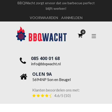
BBQWacht zorgt ervoor dat uw barbecue perfect
blijft werken!
OVER ONS
VOORWAARDEN
AANMELDEN
WERKEN BIJ BBQWACHT
085 400 01 68
info@bbqwacht.nl
OLEN 9A
5694NP Son en Beugel
Klanten beoordelen ons met:
4.6/5
(10)