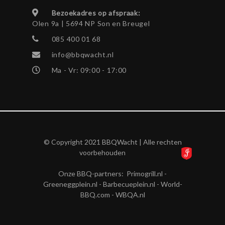
Bezoekadres op afspraak:
Olen 9a | 5694 NP Son en Breugel
085 400 01 68
info@bbqwacht.nl
Ma - Vr: 09:00 - 17:00
© Copyright 2021 BBQWacht | Alle rechten
voorbehouden
Onze BBQ-partners:
Primogrill.nl
-
Greeneggplein.nl
-
Barbecueplein.nl
-
World-
BBQ.com
-
WBQA.nl