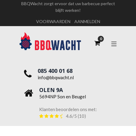
BBQWacht zorgt ervoor dat uw barbecue perfect
blijft werken!
OVER ONS
VOORWAARDEN
AANMELDEN
WERKEN BIJ BBQWACHT
085 400 01 68
info@bbqwacht.nl
OLEN 9A
5694NP Son en Beugel
Klanten beoordelen ons met:
4.6/5
(10)