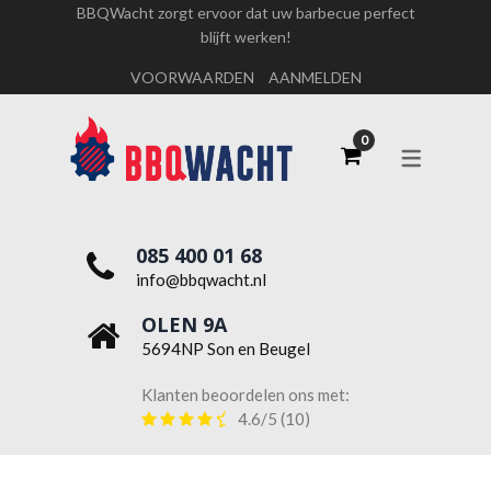
BBQWacht zorgt ervoor dat uw barbecue perfect
blijft werken!
OVER ONS
VOORWAARDEN
AANMELDEN
WERKEN BIJ BBQWACHT
085 400 01 68
info@bbqwacht.nl
OLEN 9A
5694NP Son en Beugel
Klanten beoordelen ons met:
4.6/5
(10)