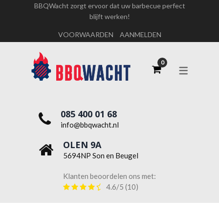
BBQWacht zorgt ervoor dat uw barbecue perfect
blijft werken!
OVER ONS
VOORWAARDEN
AANMELDEN
WERKEN BIJ BBQWACHT
085 400 01 68
info@bbqwacht.nl
OLEN 9A
5694NP Son en Beugel
Klanten beoordelen ons met:
4.6/5
(10)