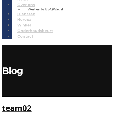
Over ons
Werken bij BBQWacht
Diensten
Horeca
Winkel
Onderhoudsbeurt
Contact
Blog
team02