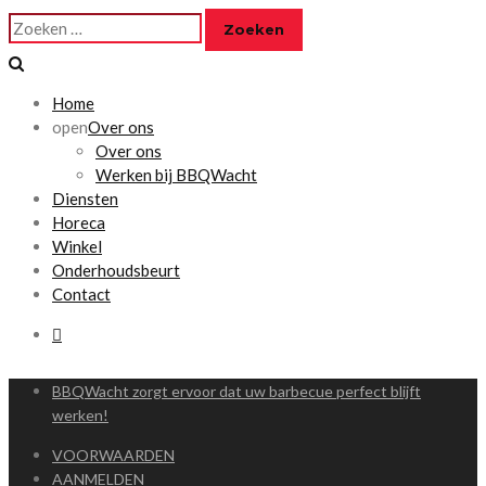
Zoeken
naar:
Home
open
Over ons
Over ons
Werken bij BBQWacht
Diensten
Horeca
Winkel
Onderhoudsbeurt
Contact
BBQWacht zorgt ervoor dat uw barbecue perfect blijft
werken!
VOORWAARDEN
AANMELDEN