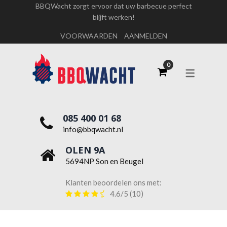
BBQWacht zorgt ervoor dat uw barbecue perfect
blijft werken!
OVER ONS
VOORWAARDEN
AANMELDEN
WERKEN BIJ BBQWACHT
085 400 01 68
info@bbqwacht.nl
OLEN 9A
5694NP Son en Beugel
Klanten beoordelen ons met:
4.6/5
(10)