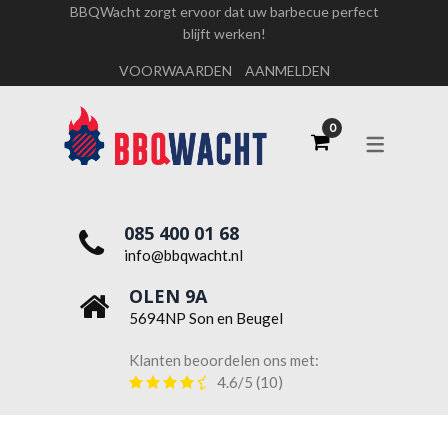
BBQWacht zorgt ervoor dat uw barbecue perfect
blijft werken!
OVER ONS
VOORWAARDEN
AANMELDEN
WERKEN BIJ BBQWACHT
085 400 01 68
info@bbqwacht.nl
OLEN 9A
5694NP Son en Beugel
Klanten beoordelen ons met:
4.6/5
(10)