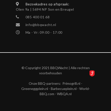
Bezoekadres op afspraak:
Olen 9a | 5694 NP Son en Breugel
085 400 01 68
info@bbqwacht.nl
Ma - Vr: 09:00 - 17:00
© Copyright 2021 BBQWacht | Alle rechten
voorbehouden
Onze BBQ-partners:
Primogrill.nl
-
Greeneggplein.nl
-
Barbecueplein.nl
-
World-
BBQ.com
-
WBQA.nl