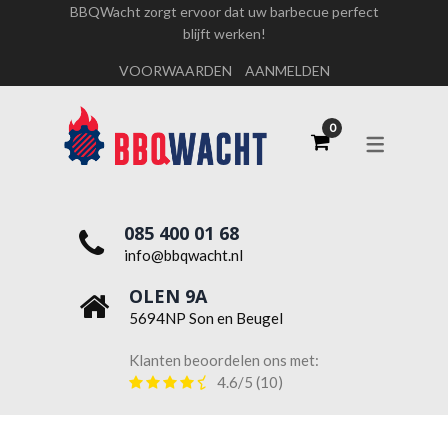
BBQWacht zorgt ervoor dat uw barbecue perfect
blijft werken!
OVER ONS
VOORWAARDEN
AANMELDEN
WERKEN BIJ BBQWACHT
085 400 01 68
info@bbqwacht.nl
OLEN 9A
5694NP Son en Beugel
Klanten beoordelen ons met:
4.6/5
(10)