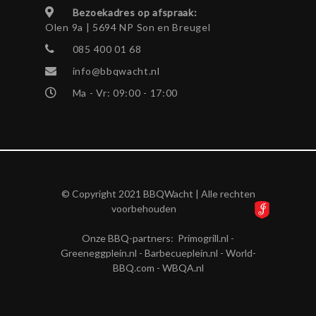
Bezoekadres op afspraak:
Olen 9a | 5694 NP Son en Breugel
085 400 01 68
info@bbqwacht.nl
Ma - Vr: 09:00 - 17:00
© Copyright 2021 BBQWacht | Alle rechten
voorbehouden
Onze BBQ-partners:
Primogrill.nl
-
Greeneggplein.nl
-
Barbecueplein.nl
-
World-
BBQ.com
-
WBQA.nl