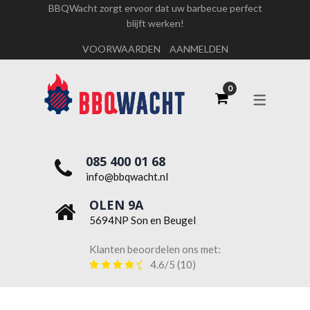
BBQWacht zorgt ervoor dat uw barbecue perfect
blijft werken!
OVER ONS
VOORWAARDEN
AANMELDEN
WERKEN BIJ BBQWACHT
085 400 01 68
info@bbqwacht.nl
OLEN 9A
5694NP Son en Beugel
Klanten beoordelen ons met:
4.6/5
(10)