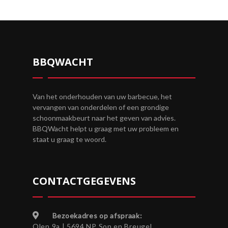
BBQWACHT
Van het onderhouden van uw barbecue, het
vervangen van onderdelen of een grondige
schoonmaakbeurt naar het geven van advies.
BBQWacht helpt u graag met uw probleem en
staat u graag te woord.
CONTACTGEGEVENS
Bezoekadres op afspraak:
Olen 9a | 5694 NP Son en Breugel