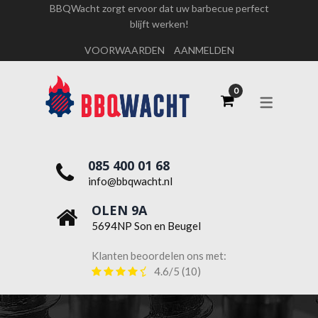
BBQWacht zorgt ervoor dat uw barbecue perfect
blijft werken!
OVER ONS
VOORWAARDEN
AANMELDEN
WERKEN BIJ BBQWACHT
085 400 01 68
info@bbqwacht.nl
OLEN 9A
5694NP Son en Beugel
Klanten beoordelen ons met:
4.6/5
(10)