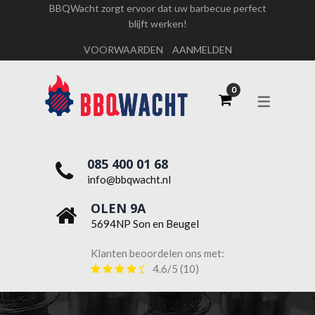
BBQWacht zorgt ervoor dat uw barbecue perfect
blijft werken!
OVER ONS
VOORWAARDEN
AANMELDEN
WERKEN BIJ BBQWACHT
085 400 01 68
info@bbqwacht.nl
OLEN 9A
5694NP Son en Beugel
Klanten beoordelen ons met:
4.6/5
(10)