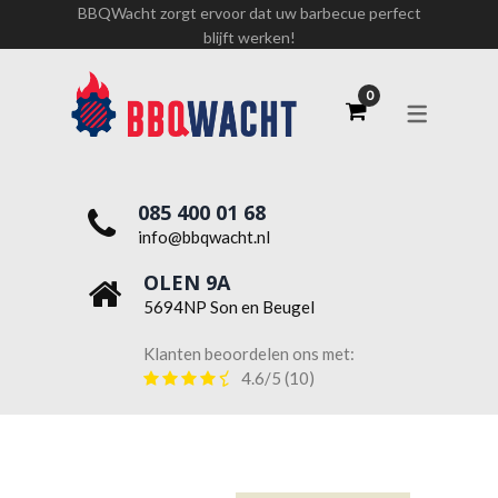
BBQWacht zorgt ervoor dat uw barbecue perfect
blijft werken!
085 400 01 68
info@bbqwacht.nl
OLEN 9A
5694NP Son en Beugel
Klanten beoordelen ons met:
4.6/5
(10)